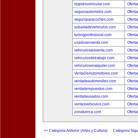
registrovehicular.com
Oferta
seguroautomotriz.com
Oferta
seguroparacoches.com
Oferta
subastadevehiculos.com
Oferta
tuningprofesional.com
Oferta
usadosenventa.com
Oferta
vehiculosalaventa.com
Oferta
vehiculosdetrabajo.com
Oferta
vehiculosenalquiler.com
Oferta
VentaDeAutomotores.com
Oferta
ventadeautomoviles.com
Oferta
ventaderepuestos.com
Oferta
ventadeusados.com
Oferta
ventasvehiculos.com
Oferta
zonatuerca.com
Oferta
<< Categoria Anterior (Artes y Cultura)
Categoria Sigu