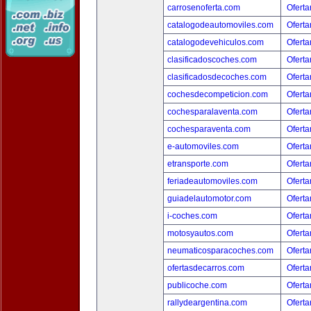
carrosenoferta.com
Oferta
catalogodeautomoviles.com
Oferta
catalogodevehiculos.com
Oferta
clasificadoscoches.com
Oferta
clasificadosdecoches.com
Oferta
cochesdecompeticion.com
Oferta
cochesparalaventa.com
Oferta
cochesparaventa.com
Oferta
e-automoviles.com
Oferta
etransporte.com
Oferta
feriadeautomoviles.com
Oferta
guiadelautomotor.com
Oferta
i-coches.com
Oferta
motosyautos.com
Oferta
neumaticosparacoches.com
Oferta
ofertasdecarros.com
Oferta
publicoche.com
Oferta
rallydeargentina.com
Oferta