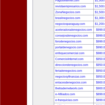
PagosInternet.com
$1,500
revistaempresarios.com
$1,500
ZonaNegocios.com
$1,500
brasilnegocios.com
$1,300
negociosparaguay.com
$1,200
aceleradoradenegocios.com
$999.
consejosdenegocios.com
$999.
forodenegocios.com
$999.
portaldenegocio.com
$990.
enfoquecomercial.com
$980.
ComercioInternet.com
$950.
direcciondenegocios.com
$950.
feriadenegocios.com
$950.
negociosyfinanzas.com
$950.
enlacesdenegocios.com
$900.
thetradernetwork.com
$900.
e-Afiliados.com
$899.
e-franquicias.com
$899.