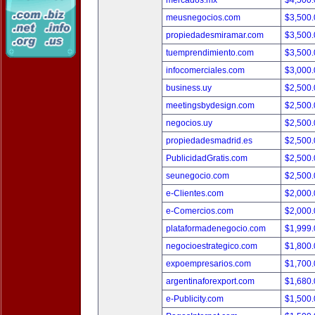
mercados.mx
$4,500
meusnegocios.com
$3,500
propiedadesmiramar.com
$3,500
tuemprendimiento.com
$3,500
infocomerciales.com
$3,000
business.uy
$2,500
meetingsbydesign.com
$2,500
negocios.uy
$2,500
propiedadesmadrid.es
$2,500
PublicidadGratis.com
$2,500
seunegocio.com
$2,500
e-Clientes.com
$2,000
e-Comercios.com
$2,000
plataformadenegocio.com
$1,999
negocioestrategico.com
$1,800
expoempresarios.com
$1,700
argentinaforexport.com
$1,680
e-Publicity.com
$1,500