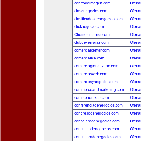
centrodeimagen.com
Oferta
clasenegocios.com
Oferta
clasificadosdenegocios.com
Oferta
clicknegocio.com
Oferta
ClientesInternet.com
Oferta
clubdeventajas.com
Oferta
comercialcenter.com
Oferta
comercialice.com
Oferta
comercioglobalizado.com
Oferta
comerciosweb.com
Oferta
comerciosynegocios.com
Oferta
commerceandmarketing.com
Oferta
comotenerexito.com
Oferta
conferenciadenegocios.com
Oferta
congresodenegocios.com
Oferta
consejerodenegocios.com
Oferta
consultasdenegocios.com
Oferta
consultoradenegocios.com
Oferta