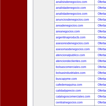
analisisdenegocios.com
Oferta
analistadenegocio.com
Oferta
analistadenegocios.com
Oferta
anunciosdenegocios.com
Oferta
areadenegocios.com
Oferta
areanegocios.com
Oferta
argentinaproducts.com
Oferta
asesoresdenegocios.com
Oferta
asesoriasdenegocios.com
Oferta
atencionalpublico.com
Oferta
atenciondeclientes.com
Oferta
bolsascomerciales.com
Oferta
bolsasindustriales.com
Oferta
buscapyme.com
Oferta
cafedemaquina.com
Oferta
calidadyprecio.com
Oferta
catalogoscomerciales.com
Oferta
centralnegocios.com
Oferta