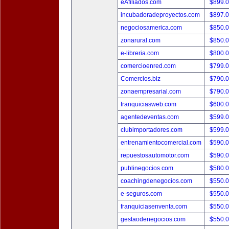
eAfiliados.com
$899.
incubadoradeproyectos.com
$897.
negociosamerica.com
$850.
zonarural.com
$850.
e-libreria.com
$800.
comercioenred.com
$799.
Comercios.biz
$790.
zonaempresarial.com
$790.
franquiciasweb.com
$600.
agentedeventas.com
$599.
clubimportadores.com
$599.
entrenamientocomercial.com
$590.
repuestosautomotor.com
$590.
publinegocios.com
$580.
coachingdenegocios.com
$550.
e-seguros.com
$550.
franquiciasenventa.com
$550.
gestaodenegocios.com
$550.