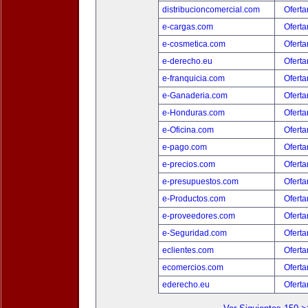
distribucioncomercial.com
Oferta
e-cargas.com
Oferta
e-cosmetica.com
Oferta
e-derecho.eu
Oferta
e-franquicia.com
Oferta
e-Ganaderia.com
Oferta
e-Honduras.com
Oferta
e-Oficina.com
Oferta
e-pago.com
Oferta
e-precios.com
Oferta
e-presupuestos.com
Oferta
e-Productos.com
Oferta
e-proveedores.com
Oferta
e-Seguridad.com
Oferta
eclientes.com
Oferta
ecomercios.com
Oferta
ederecho.eu
Oferta