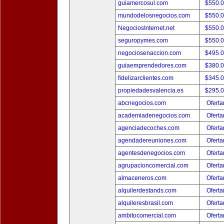
guiamercosul.com
$550.
mundodelosnegocios.com
$550.
NegociosInternet.net
$550.
seguropymes.com
$550.
negociosenaccion.com
$495.
guiaemprendedores.com
$380.
fidelizarclientes.com
$345.
propiedadesvalencia.es
$295.
abcnegocios.com
Oferta
academiadenegocios.com
Oferta
agenciadecoches.com
Oferta
agendadereuniones.com
Oferta
agentesdenegocios.com
Oferta
agrupacioncomercial.com
Oferta
almaceneros.com
Oferta
alquilerdestands.com
Oferta
alquileresbrasil.com
Oferta
ambitocomercial.com
Oferta