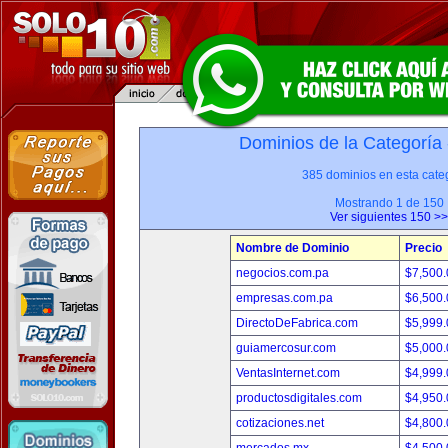
Dominios de la Categoría
385 dominios en esta categ
Mostrando 1 de 150
Ver siguientes 150 >>
Nombre de Dominio
Precio
negocios.com.pa
$7,500
empresas.com.pa
$6,500
DirectoDeFabrica.com
$5,999
guiamercosur.com
$5,000
VentasInternet.com
$4,999
productosdigitales.com
$4,950
cotizaciones.net
$4,800