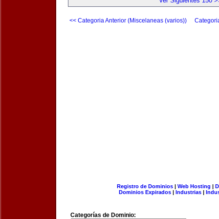
Ver Siguientes 150 >
<< Categoria Anterior (Miscelaneas (varios))
Categori
Registro de Dominios
|
Web Hosting
|
D
Dominios Expirados
|
Industrias
|
Indu
Categorías de Dominio: