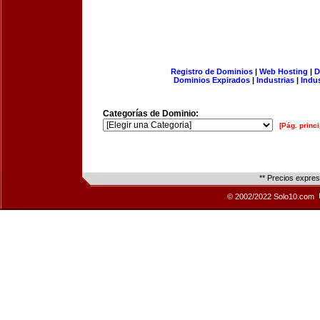
Registro de Dominios
|
Web Hosting
|
D
Dominios Expirados
|
Industrias
|
Indu
Categorías de Dominio:
[Pág. princi
** Precios expre
© 2002/2022 Solo10.com