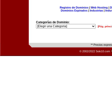
Registro de Dominios
|
Web Hosting
|
D
Dominios Expirados
|
Industrias
|
Indu
Categorías de Dominio:
[Pág. princi
** Precios expre
© 2002/2022 Solo10.com