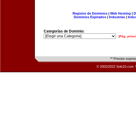
Registro de Dominios
|
Web Hosting
|
D
Dominios Expirados
|
Industrias
|
Indu
Categorías de Dominio:
[Pág. princi
** Precios expre
© 2002/2022 Solo10.com