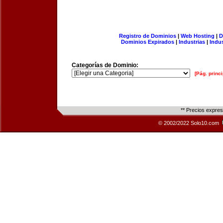
Registro de Dominios
|
Web Hosting
|
D
Dominios Expirados
|
Industrias
|
Indu
Categorías de Dominio:
[Pág. princi
** Precios expre
© 2002/2022 Solo10.com