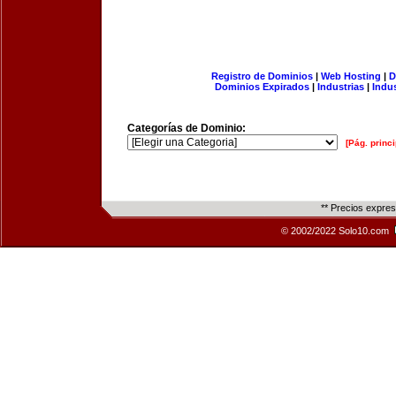
Registro de Dominios
|
Web Hosting
|
D
Dominios Expirados
|
Industrias
|
Indu
Categorías de Dominio:
[Pág. princi
** Precios expre
© 2002/2022 Solo10.com