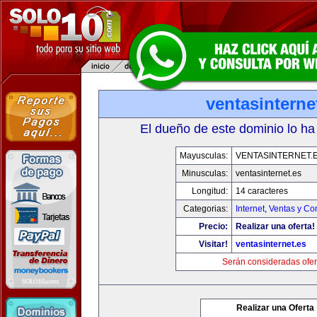
ventasinterne
El dueño de este dominio lo ha
Mayusculas:
VENTASINTERNET.
Minusculas:
ventasinternet.es
Longitud:
14 caracteres
Categorias:
Internet
,
Ventas y Co
Precio:
Realizar una oferta!
Visitar!
ventasinternet.es
Serán consideradas ofer
Realizar una Oferta