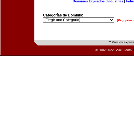
Dominios Expirados
|
Industrias
|
Indu
Categorías de Dominio:
[Pág. princi
** Precios expre
© 2002/2022 Solo10.com