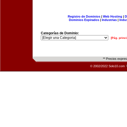
Registro de Dominios
|
Web Hosting
|
D
Dominios Expirados
|
Industrias
|
Indu
Categorías de Dominio:
[Pág. princi
** Precios expre
© 2002/2022 Solo10.com