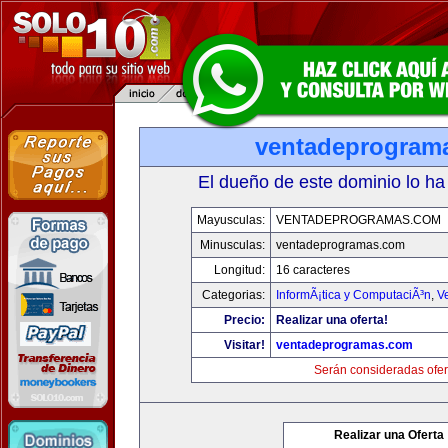
ventadeprogram
El dueño de este dominio lo ha
Mayusculas:
VENTADEPROGRAMAS.COM
Minusculas:
ventadeprogramas.com
Longitud:
16 caracteres
Categorias:
InformÃ¡tica y ComputaciÃ³n
,
V
Precio:
Realizar una oferta!
Visitar!
ventadeprogramas.com
Serán consideradas ofer
Realizar una Oferta