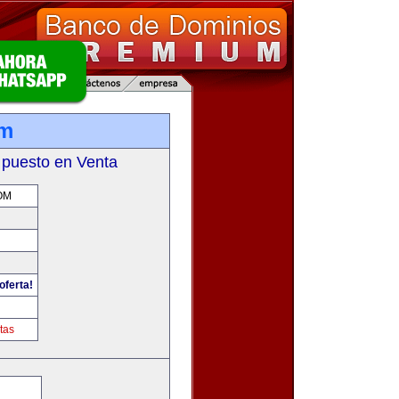
om
 puesto en Venta
OM
oferta!
tas